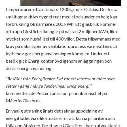
temperaturer, ofta närmare 1200 grader Celsius. De flesta
smältugnar drivs dygnet runt med el och under en helg kan
förbrukning bli närmare 6000 kWh.
Ett glasbruk kommer
ofta upp i årsförbrukningar på nästan 2 miljoner kWh, lika
mycket som hushållsel till 400 villor. Detta tillsammans med
krav på olika typer av ventilation, process varmvatten och
kylbehov gör energianvändningen komplex. Under ett
besök gick Energikontor Syd igenom anläggningen och
deras energianvändning.
”
Besöket från Energikontor Syd var ett intressant möte som
”
sätter i gång många funderingar kring energi
kommenterade Petter Jonasson, produktionschef på
Målerås Glasbruk.
En vanlig utmaning är att det saknas uppdelning av
energiflödet via olika mätare för att kunna prioritera och
följa upp åtgärder. Företagen i Glasriket ska nu utveckla sitt