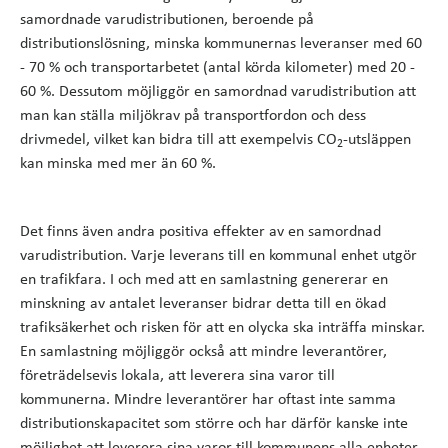
samordnade varudistributionen, beroende på
distributionslösning, minska kommunernas leveranser med 60
- 70 % och transportarbetet (antal körda kilometer) med 20 -
60 %. Dessutom möjliggör en samordnad varudistribution att
man kan ställa miljökrav på transportfordon och dess
drivmedel, vilket kan bidra till att exempelvis CO
-utsläppen
2
kan minska med mer än 60 %.
Det finns även andra positiva effekter av en samordnad
varudistribution. Varje leverans till en kommunal enhet utgör
en trafikfara. I och med att en samlastning genererar en
minskning av antalet leveranser bidrar detta till en ökad
trafiksäkerhet och risken för att en olycka ska inträffa minskar.
En samlastning möjliggör också att mindre leverantörer,
företrädelsevis lokala, att leverera sina varor till
kommunerna. Mindre leverantörer har oftast inte samma
distributionskapacitet som större och har därför kanske inte