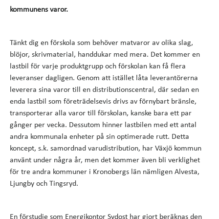
kommunens varor.
Tänkt dig en förskola som behöver matvaror av olika slag,
blöjor, skrivmaterial, handdukar med mera. Det kommer en
lastbil för varje produktgrupp och förskolan kan få flera
leveranser dagligen. Genom att istället låta leverantörerna
leverera sina varor till en distributionscentral, där sedan en
enda lastbil som företrädelsevis drivs av förnybart bränsle,
transporterar alla varor till förskolan, kanske bara ett par
gånger per vecka. Dessutom hinner lastbilen med ett antal
andra kommunala enheter på sin optimerade rutt. Detta
koncept, s.k. samordnad varudistribution, har Växjö kommun
använt under några år, men det kommer även bli verklighet
för tre andra kommuner i Kronobergs län nämligen Alvesta,
Ljungby och Tingsryd.
En förstudie som Energikontor Sydost har gjort beräknas den