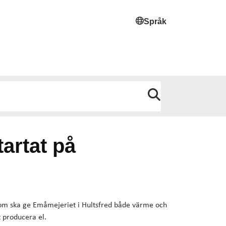
Språk
artat på
som ska ge Emåmejeriet i Hultsfred både värme och
t producera el.