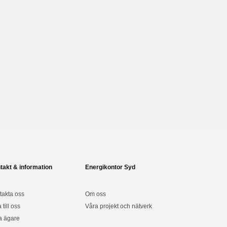
takt & information
Energikontor Syd
takta oss
Om oss
a till oss
Våra projekt och nätverk
a ägare