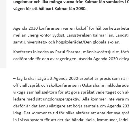
ungdomar och lika många vuxna från Kalmar län samlades i 
vägen för ett hållbart Kalmar län 2030.
Agenda 2030 konferensen var en kickoff för hållbarhetsarbet
mellan Energikontor Sydost, Länsstyrelsen Kalmar län, Landst
samt Universitets- och högskolerådet/Den globala skolan.
Konferens inleddes av Parul Sharma, människorättsjurist, förf
ordförande för den av regeringen utsedda Agenda 2030-deleg
– Jag brukar säga att Agenda 2030-arbetet är precis som när e
officiellt språk och skolkonferensen i Oskarshamn inkluderad
viktiga samhällssektorn för att göra språket vedertaget och akt
ledare med sitt ungdomsperspektiv. Alla kommer inte vara m
därför är det ännu viktigare att börja samtala om Agenda 2
idag. Det kommer ta tid för olika aktörer att anta det nya sp
in i vissa system för att det ska hända: skola, kommuner, ledn