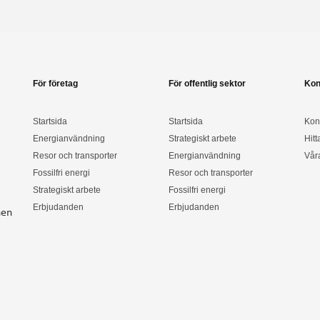
För företag
För offentlig sektor
Kon
Startsida
Startsida
Kon
Energianvändning
Strategiskt arbete
Hitt
Resor och transporter
Energianvändning
Vår
Fossilfri energi
Resor och transporter
Strategiskt arbete
Fossilfri energi
Erbjudanden
Erbjudanden
nen