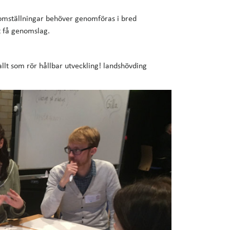
somställningar behöver genomföras i bred
t få genomslag.
allt som rör hållbar utveckling! landshövding