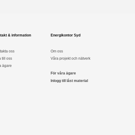
takt & information
Energikontor Syd
takta oss
Om oss
a till oss
Våra projekt och nätverk
a ägare
För våra ägare
Inlogg till låst material