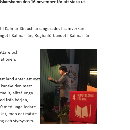
Oskarshamn den 16 november för att staka ut
et i Kalmar län och arrangerades i samverkan
inget i Kalmar län, Regionförbundet i Kalmar län
attare och
ationen.
tt land antar ett nytt
e kanske den mest
uellt, alltså unga
ed från början,
030 med unga ledare
råket, men det måste
ing och styrsystem.