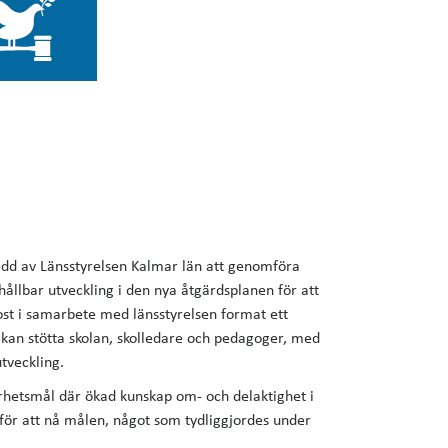
sedd av Länsstyrelsen Kalmar län att genomföra
hållbar utveckling i den nya åtgärdsplanen för att
ost i samarbete med länsstyrelsen format ett
kan stötta skolan, skolledare och pedagoger, med
tveckling.
barhetsmål där ökad kunskap om- och delaktighet i
 för att nå målen, något som tydliggjordes under