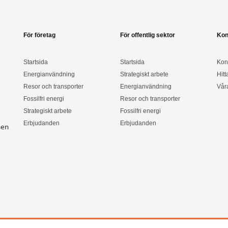
För företag
För offentlig sektor
Kon
Startsida
Startsida
Kon
Energianvändning
Strategiskt arbete
Hitt
Resor och transporter
Energianvändning
Vår
Fossilfri energi
Resor och transporter
Strategiskt arbete
Fossilfri energi
Erbjudanden
Erbjudanden
nen