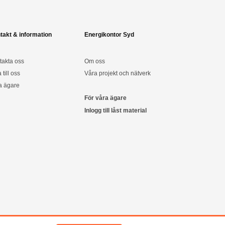
takt & information
Energikontor Syd
takta oss
Om oss
a till oss
Våra projekt och nätverk
a ägare
För våra ägare
Inlogg till låst material