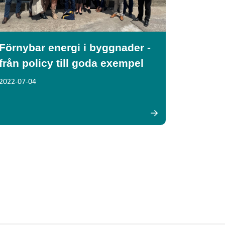
Förnybar energi i byggnader -
från policy till goda exempel
2022-07-04