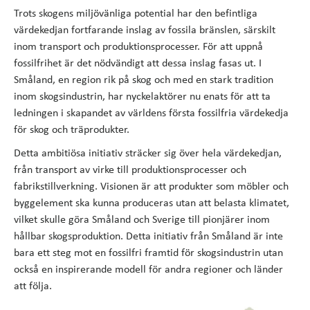
Trots skogens miljövänliga potential har den befintliga
värdekedjan fortfarande inslag av fossila bränslen, särskilt
inom transport och produktionsprocesser. För att uppnå
fossilfrihet är det nödvändigt att dessa inslag fasas ut. I
Småland, en region rik på skog och med en stark tradition
inom skogsindustrin, har nyckelaktörer nu enats för att ta
ledningen i skapandet av världens första fossilfria värdekedja
för skog och träprodukter.
Detta ambitiösa initiativ sträcker sig över hela värdekedjan,
från transport av virke till produktionsprocesser och
fabrikstillverkning. Visionen är att produkter som möbler och
byggelement ska kunna produceras utan att belasta klimatet,
vilket skulle göra Småland och Sverige till pionjärer inom
hållbar skogsproduktion. Detta initiativ från Småland är inte
bara ett steg mot en fossilfri framtid för skogsindustrin utan
också en inspirerande modell för andra regioner och länder
att följa.