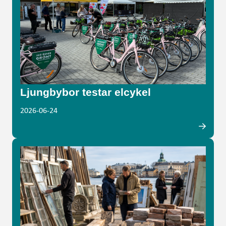
Ljungbybor testar elcykel
2026-06-24