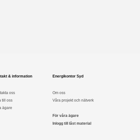
takt & information
Energikontor Syd
takta oss
Om oss
a till oss
Våra projekt och nätverk
a ägare
För våra ägare
Inlogg till låst material