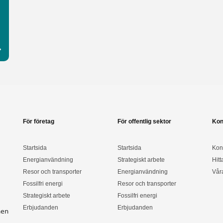
För företag
För offentlig sektor
Kon
Startsida
Startsida
Kon
Energianvändning
Strategiskt arbete
Hitt
Resor och transporter
Energianvändning
Vår
Fossilfri energi
Resor och transporter
Strategiskt arbete
Fossilfri energi
Erbjudanden
Erbjudanden
nen