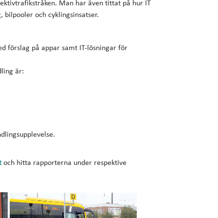
ktivtrafikstråken. Man har även tittat på hur IT
bilpooler och cyklingsinsatser.
ed förslag på appar samt IT-lösningar för
ling är:
ndlingsupplevelse.
t
och hitta rapporterna under respektive