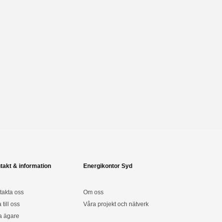
takt & information
Energikontor Syd
takta oss
Om oss
a till oss
Våra projekt och nätverk
a ägare