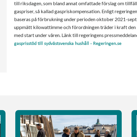
till riksdagen, som bland annat omfattade förslag om tillfälli
gaspriser, så kallad gaspriskompensation. Enligt regeringe
baseras på förbrukning under perioden oktober 2021-septe
uppmätt kilowattimme och förordningen träder i kraft den
med start under våren. Länk till regeringens pressmeddela
gasprisstöd till sydvästsvenska hushåll - Regeringen.se