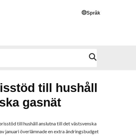
Språk
stöd till hushåll
nska gasnät
sstöd till hushåll anslutna till det västsvenska
et av januari överlämnade en extra ändringsbudget