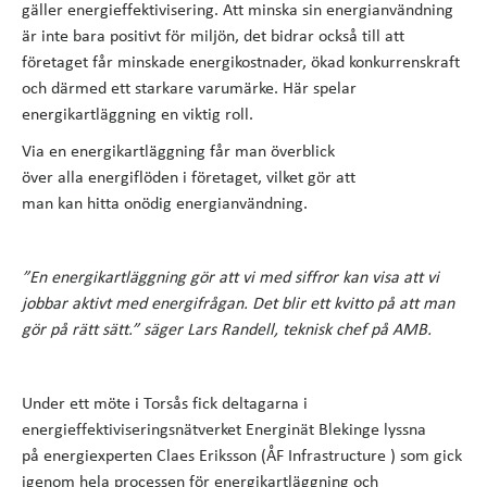
gäller energieffektivisering. Att minska sin energianvändning
är inte bara positivt för miljön, det bidrar också till att
företaget får minskade energikostnader, ökad konkurrenskraft
och därmed ett starkare varumärke. Här spelar
energikartläggning en viktig roll.
Via en energikartläggning får man överblick
över alla energiflöden i företaget, vilket gör att
man kan hitta onödig energianvändning.
”En energikartläggning gör att vi med siffror kan visa att vi
jobbar aktivt med energifrågan. Det blir ett kvitto på att man
gör på rätt sätt.” säger Lars Randell, teknisk chef på AMB.
Under ett möte i Torsås fick deltagarna i
energieffektiviseringsnätverket Energinät Blekinge lyssna
på energiexperten Claes Eriksson (ÅF Infrastructure
) som gick
igenom hela processen för energikartläggning och