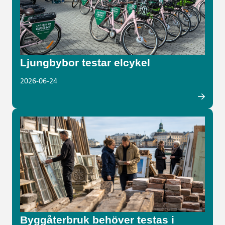
Ljungbybor testar elcykel
2026-06-24
Byggåterbruk behöver testas i