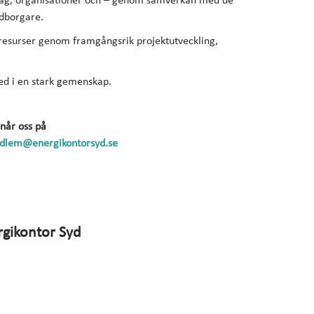
öretag, organisationer och – genom samverkan med de
dborgare.
 resurser genom framgångsrik projektutveckling,
ed i en stark gemenskap.
når oss på
dlem@energikontorsyd.se
gikontor Syd