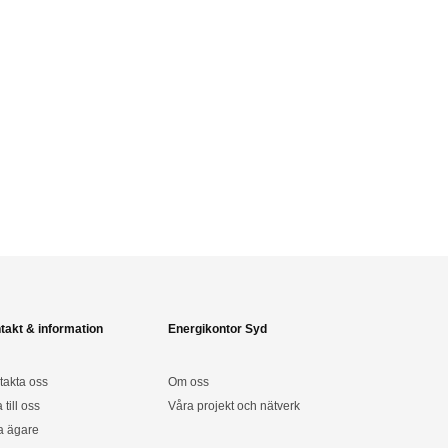
takt & information
Energikontor Syd
takta oss
Om oss
a till oss
Våra projekt och nätverk
a ägare