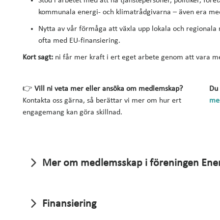
Stöd i arbetet med att nå tjänstepersoner, politiker, f
kommunala energi- och klimatrådgivarna – även era me
Nytta av vår förmåga att växla upp lokala och regionala
ofta med EU-finansiering.
Kort sagt:
ni får mer kraft i ert eget arbete genom att vara m
👉
Vill ni veta mer eller ansöka om medlemskap?
Du 
Kontakta oss gärna, så berättar vi mer om hur ert
me
engagemang kan göra skillnad.
Mer om medlemsskap i föreningen Ener
Finansiering