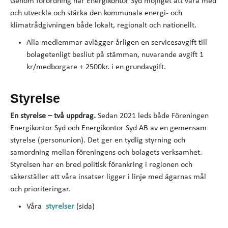
Genom förordning har Energikontor Syd möjliget att vara med
och utveckla och stärka den kommunala energi- och
klimatrådgivningen både lokalt, regionalt och nationellt.
Alla medlemmar avlägger årligen en servicesavgift till
bolagetenligt besliut på stämman, nuvarande avgift 1
kr/medborgare + 2500kr. i en grundavgift.
Styrelse
En styrelse – två uppdrag.
Sedan 2021 leds både Föreningen
Energikontor Syd och Energikontor Syd AB av en gemensam
styrelse (personunion). Det ger en tydlig styrning och
samordning mellan föreningens och bolagets verksamhet.
Styrelsen har en bred politisk förankring i regionen och
säkerställer att våra insatser ligger i linje med ägarnas mål
och prioriteringar.
Våra
styrelser
(sida)