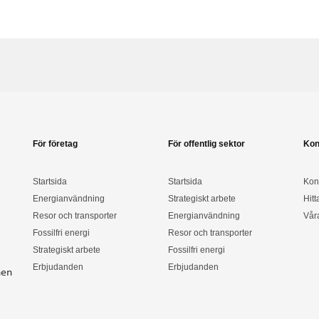
För företag
För offentlig sektor
Kon
Startsida
Startsida
Kon
Energianvändning
Strategiskt arbete
Hitt
Resor och transporter
Energianvändning
Vår
Fossilfri energi
Resor och transporter
Strategiskt arbete
Fossilfri energi
Erbjudanden
Erbjudanden
nen