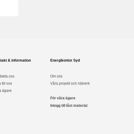
takt & information
Energikontor Syd
takta oss
Om oss
a till oss
Våra projekt och nätverk
a ägare
För våra ägare
Inlogg till låst material