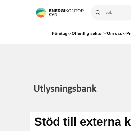
22 artiklar hittades
Företag
Offentlig sektor
Om oss
Pr
Utlysningsbank
Stöd till externa 