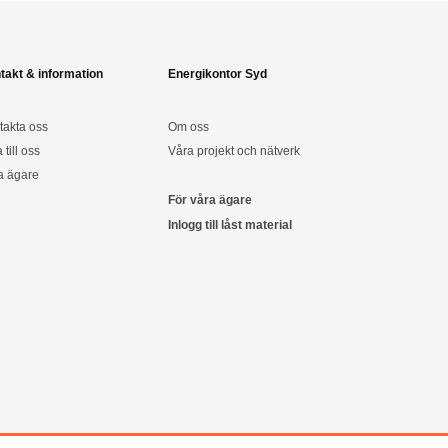
takt & information
Energikontor Syd
takta oss
Om oss
a till oss
Våra projekt och nätverk
a ägare
För våra ägare
Inlogg till låst material