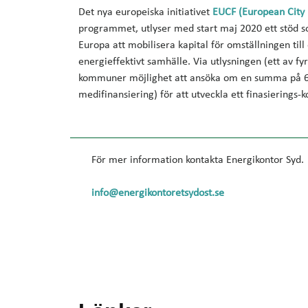
Det nya europeiska initiativet
EUCF (European City F
programmet, utlyser med
start maj 2020 ett stöd
s
Europa att mobilisera
kapital för omställningen
till
energieffektivt samhälle.
Via utlysningen (ett av
fyr
kommuner möjlighet att
ansöka om en summa på
6
medifinansiering) för att
utveckla ett finasierings-k
För mer information kontakta Energikontor Syd.
info@energikontoretsydost.se​