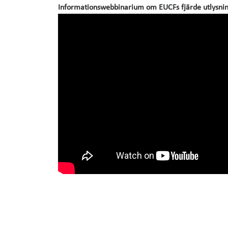
Informationswebbinarium om EUCFs fjärde utlysning