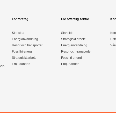
För företag
För offentlig sektor
Kon
Startsida
Startsida
Kon
Energianvändning
Strategiskt arbete
Hitt
Resor och transporter
Energianvändning
Vår
Fossilfri energi
Resor och transporter
Strategiskt arbete
Fossilfri energi
Erbjudanden
Erbjudanden
nen