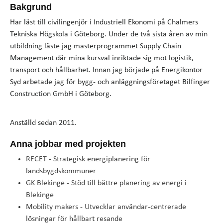
Bakgrund
Har läst till civilingenjör i Industriell Ekonomi på Chalmers
Tekniska Högskola i Göteborg. Under de två sista åren av min
utbildning läste jag masterprogrammet Supply Chain
Management där mina kursval inriktade sig mot logistik,
transport och hållbarhet. Innan jag började på Energikontor
Syd arbetade jag för bygg- och anläggningsföretaget Bilfinger
Construction GmbH i Göteborg.
Anställd sedan 2011.
Anna jobbar med projekten
RECET - Strategisk energiplanering för
landsbygdskommuner
GK Blekinge - Stöd till bättre planering av energi i
Blekinge
Mobility makers - Utvecklar användar-centrerade
lösningar för hållbart resande