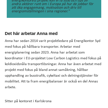
energikontorets projekt kan vi få stöd och tips av
andra aktörer runt om i Europa på hur de jobbar för
att öka engagemang, motivation och driv till
energiomställningen i sina regioner."
Det här arbetar Anna med
Anna har sedan 2014 varit projektledare på Energikontor Syd
med fokus på hållbara transporter. Arbetar med
energiplanering sedan 2023. Anna har arbetat som
koordinator i EU-projektet Low Carbon Logistics med fokus på
koldioxidsnåla transportlösningar. Anna har även arbetat med
projekt med fokus på bland annat samåkning, hållbar
upphandling av busstrafik, cykeltaxi och delningstjänster för
mobilitet. Att ta fram energibalanser är också en del Annas
arbete.
Sitter på kontoret i Karlskrona