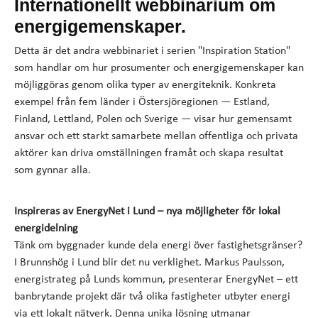
Internationellt webbinarium om
energigemenskaper.
Detta är det andra webbinariet i serien "Inspiration Station"
som handlar om hur prosumenter och energigemenskaper kan
möjliggöras genom olika typer av energiteknik. Konkreta
exempel från fem länder i Östersjöregionen — Estland,
Finland, Lettland, Polen och Sverige — visar hur gemensamt
ansvar och ett starkt samarbete mellan offentliga och privata
aktörer kan driva omställningen framåt och skapa resultat
som gynnar alla.
Inspireras av
EnergyNet i Lund – nya möjligheter för lokal
energidelning
Tänk om byggnader kunde dela energi över fastighetsgränser?
I Brunnshög i Lund blir det nu verklighet. Markus Paulsson,
energistrateg på Lunds kommun, presenterar EnergyNet – ett
banbrytande projekt där två olika fastigheter utbyter energi
via ett lokalt nätverk. Denna unika lösning utmanar