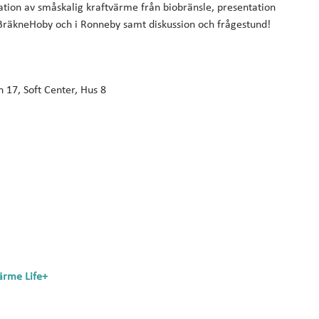
on av småskalig kraftvärme från biobränsle, presentation
ai BräkneHoby och i Ronneby samt diskussion och frågestund!
 17, Soft Center, Hus 8
ärme Life+