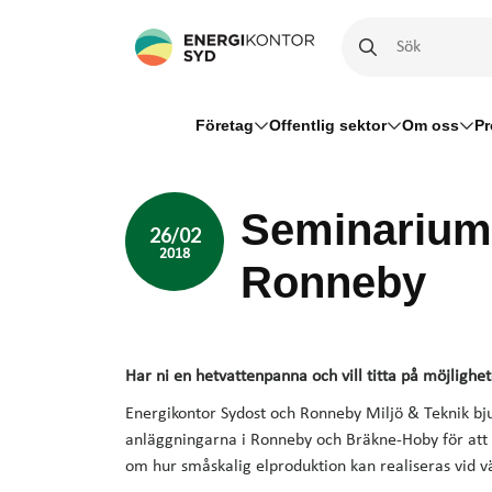
Företag
Offentlig sektor
Om oss
Pr
Seminarium
26/02
2018
Ronneby
Har ni en hetvattenpanna och vill titta på möjligh
Energikontor Sydost och Ronneby Miljö & Teknik bjud
anläggningarna i Ronneby och Bräkne-Hoby för att vis
om hur småskalig elproduktion kan realiseras vid 