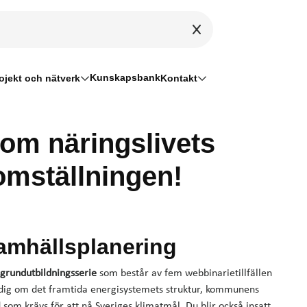
Kunskapsbank
ojekt och nätverk
Kontakt
 om näringslivets
iomställningen!
samhällsplanering
 grundutbildningsserie
som består av
fem webbinarietillfällen
 dig om det framtida energisystemets struktur, kommunens
 som krävs för att nå Sveriges klimatmål. Du blir också insatt