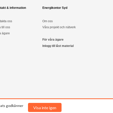
takt & information
Energikontor Syd
takta oss
Om oss
a till oss
Våra projekt och nätverk
a ägare
För våra ägare
Inlogg till låst material
plats godkänner
Visa inte igen