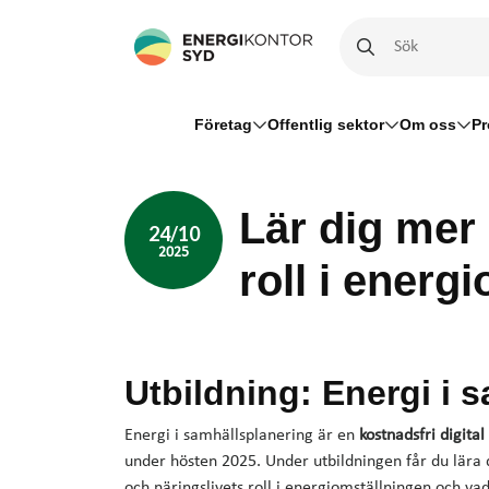
Företag
Offentlig sektor
Om oss
Pr
Lär dig mer
24/10
2025
roll i energ
Utbildning: Energi i 
Energi i samhällsplanering är en
kostnadsfri digital
under hösten 2025. Under utbildningen får du lära
och näringslivets roll i energiomställningen och vad