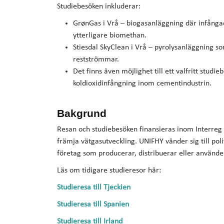
Studiebesöken inkluderar:
GrønGas i Vrå – biogasanläggning där infånga
ytterligare biomethan.
Stiesdal SkyClean i Vrå – pyrolysanläggning s
restströmmar.
Det finns även möjlighet till ett valfritt stud
koldioxidinfångning inom cementindustrin.
Bakgrund
Resan och studiebesöken finansieras inom Inter
främja vätgasutveckling. UNIFHY vänder sig till po
företag som producerar, distribuerar eller använder
Läs om tidigare studieresor här:
Studieresa till Tjeckien
Studieresa till Spanien
Studieresa till Irland