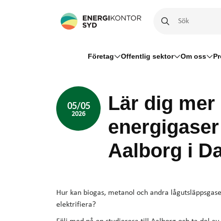
Företag
Offentlig sektor
Om oss
Pr
Lär dig mer
05/05
2026
energigaser 
Aalborg i D
Hur kan biogas, metanol och andra lågutsläppsgaser
elektrifiera?