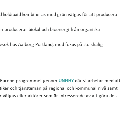
d koldioxid kombineras med grön vätgas för att producera
om producerar biokol och bioenergi från organiska
iebesök hos Aalborg Portland, med fokus på storskalig
reg Europe-programmet genom
UNFIHY
där vi arbetar med att
litiker och tjänstemän på regional och kommunal nivå samt
 vätgas eller aktörer som är intresserade av att göra det.