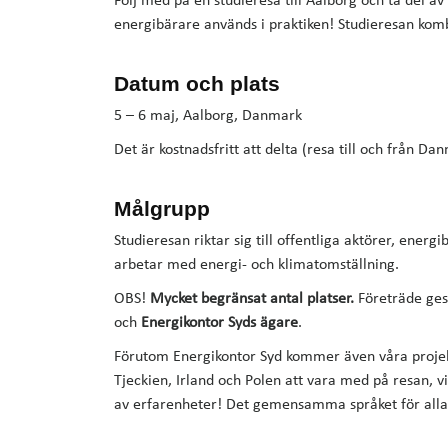
Följ med på en studieresa till Aalborg och ta del 
energibärare används i praktiken! Studieresan komb
Datum och plats
5 – 6 maj, Aalborg, Danmark
Det är kostnadsfritt att delta (resa till och från Da
Målgrupp
Studieresan riktar sig till offentliga aktörer, energ
arbetar med energi- och klimatomställning.
OBS!
Mycket begränsat antal platser.
Företräde ges
och
Energikontor Syds ägare
.
Förutom Energikontor Syd kommer även våra projek
Tjeckien, Irland och Polen att vara med på resan, v
av erfarenheter! Det gemensamma språket för alla 