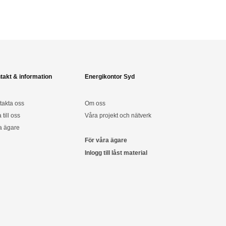
takt & information
Energikontor Syd
takta oss
Om oss
a till oss
Våra projekt och nätverk
a ägare
För våra ägare
Inlogg till låst material