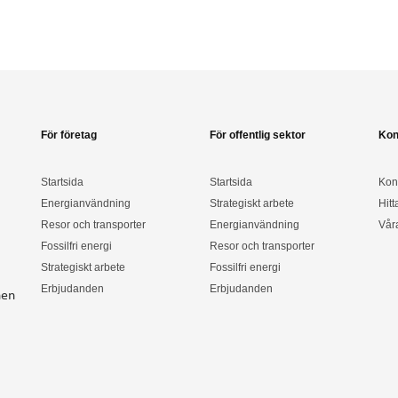
För företag
För offentlig sektor
Kon
Startsida
Startsida
Kon
Energianvändning
Strategiskt arbete
Hitt
Resor och transporter
Energianvändning
Vår
Fossilfri energi
Resor och transporter
Strategiskt arbete
Fossilfri energi
Erbjudanden
Erbjudanden
nen