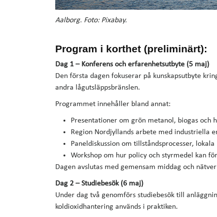
Aalborg. Foto: Pixabay.
Program i korthet (preliminärt):
Dag 1 – Konferens och erfarenhetsutbyte (5 maj)
Den första dagen fokuserar på kunskapsutbyte krin
andra lågutsläppsbränslen.
Programmet innehåller bland annat:
Presentationer om grön metanol, biogas och hå
Region Nordjyllands arbete med industriella 
Paneldiskussion om tillståndsprocesser, lokala
Workshop om hur policy och styrmedel kan förbä
Dagen avslutas med gemensam middag och nätve
Dag 2 – Studiebesök (6 maj)
Under dag två genomförs studiebesök till anläggnin
koldioxidhantering används i praktiken.