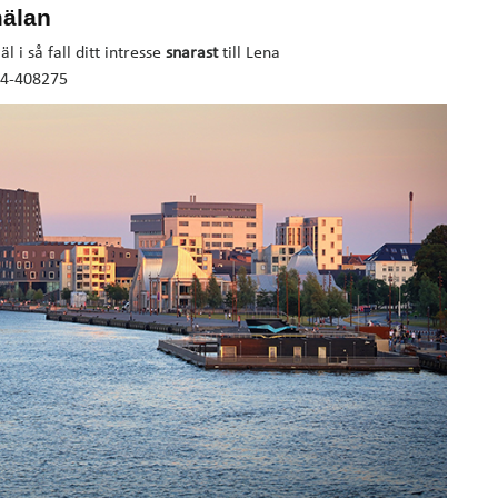
mälan
 i så fall ditt intresse
snarast
till Lena
4-408275