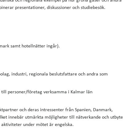
av danska och regionala exempel på hur gröna gaser och andra
inerar presentationer, diskussioner och studiebesök.
nmark samt hotellnätter ingår).
ibolag, industri, regionala beslutsfattare och andra som
 till personer/företag verksamma i Kalmar län
tpartner och deras intressenter från Spanien, Danmark,
ilket innebär utmärkta möjligheter till nätverkande och utbyte
aktiviteter under mötet är engelska.