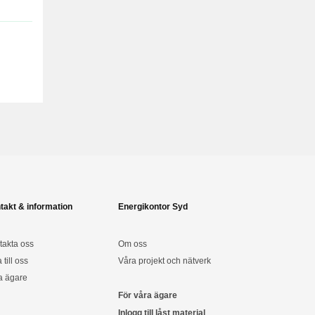
takt & information
Energikontor Syd
takta oss
Om oss
a till oss
Våra projekt och nätverk
a ägare
För våra ägare
Inlogg till låst material