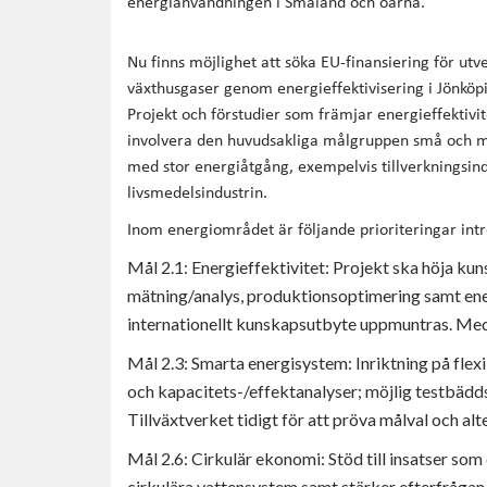
energianvändningen i Småland och öarna.
Nu finns möjlighet att söka EU-finansiering för utv
växthusgaser genom energieffektivisering i Jönköp
Projekt och förstudier som främjar energieffektivi
involvera den huvudsakliga målgruppen små och med
med stor energiåtgång, exempelvis tillverkningsind
livsmedelsindustrin.
Inom energiområdet är följande prioriteringar intre
Mål 2.1: Energieffektivitet: Projekt ska höja ku
mätning/analys, produktionsoptimering samt ene
internationellt kunskapsutbyte uppmuntras. Medel
Mål 2.3: Smarta energisystem: Inriktning på flexi
och kapacitets-/effektanalyser; möjlig testbä
Tillväxtverket tidigt för att pröva målval och alte
Mål 2.6: Cirkulär ekonomi: Stöd till insatser som
cirkulära vattensystem samt stärker efterfrågan 