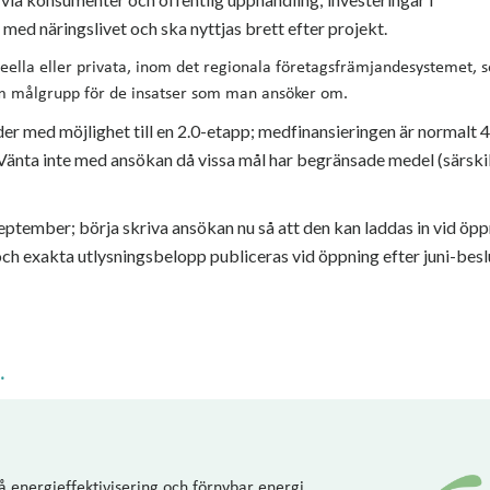
 med näringslivet och ska nyttjas brett efter projekt.
deella eller privata, inom det regionala företagsfrämjandesystemet, 
m målgrupp för de insatser som man ansöker om.
 med möjlighet till en 2.0-etapp; medfinansieringen är normalt 4
Vänta inte med ansökan då vissa mål har begränsade medel (särskil
ptember; börja skriva ansökan nu så att den kan laddas in vid öpp
 och exakta utlysningsbelopp publiceras vid öppning efter juni-bes
.
å energieffektivisering och förnybar energi,