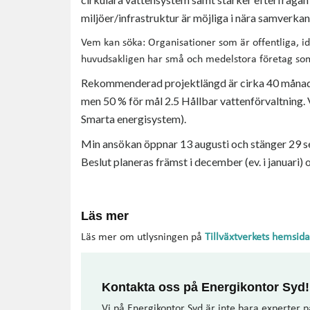
miljöer/infrastruktur är möjliga i nära samverkan
Vem kan söka: Organisationer som är offentliga, i
huvudsakligen har små och medelstora företag so
Rekommenderad projektlängd är cirka 40 månader
men 50 % för mål 2.5 Hållbar vattenförvaltning. 
Smarta energisystem).
Min ansökan öppnar 13 augusti och stänger 29 se
Beslut planeras främst i december (ev. i januari)
Läs mer
Läs mer om utlysningen på
Tillväxtverkets hemsida
Kontakta oss på Energikontor Syd!
Vi på Energikontor Syd är inte bara experter p