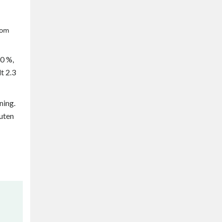
som
0 %,
t 2.3
ning.
luten