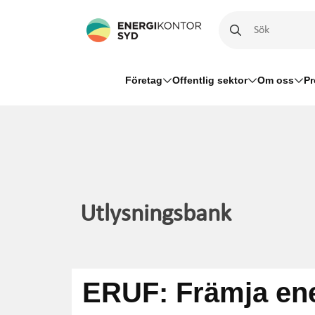
22 artiklar hittades
Företag
Offentlig sektor
Om oss
Pr
Utlysningsbank
ERUF: Främja ener