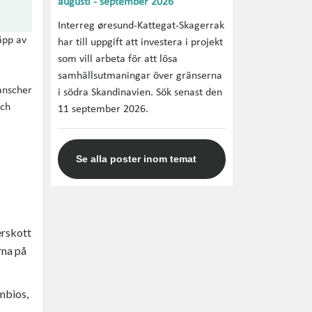
augusti - september 2026
Interreg øresund-Kattegat-Skagerrak
äpp av
har till uppgift att investera i projekt
som vill arbeta för att lösa
samhällsutmaningar över gränserna
anscher
i södra Skandinavien. Sök senast den
och
11 september 2026.
Se alla poster inom temat
erskott
rna på
ymbios,