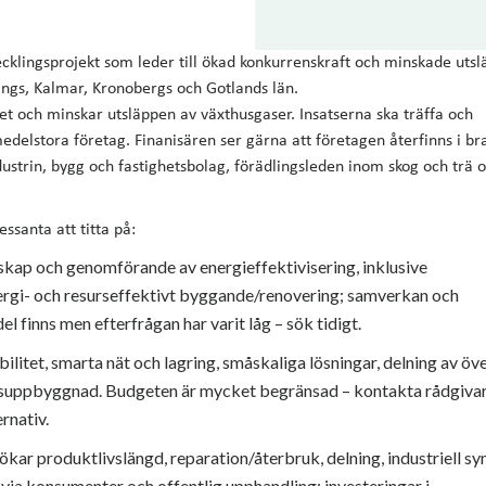
ecklingsprojekt som leder till ökad konkurrenskraft och minskade utsl
ings, Kalmar, Kronobergs och Gotlands län.
tet och minskar utsläppen av växthusgaser. Insatserna ska träffa och
elstora företag. Finanisären ser gärna att företagen återfinns i br
ustrin, bygg och fastighetsbolag, förädlingsleden inom skog och trä 
ssanta att titta på:
nskap och genomförande av energieffektivisering, inklusive
rgi- och resurseffektivt byggande/renovering; samverkan och
 finns men efterfrågan har varit låg – sök tidigt.
bilitet, smarta nät och lagring, småskaliga lösningar, delning av öv
ddsuppbyggnad. Budgeten är mycket begränsad – kontakta rådgiva
rnativ.
 ökar produktlivslängd, reparation/återbruk, delning, industriell s
via konsumenter och offentlig upphandling; investeringar i