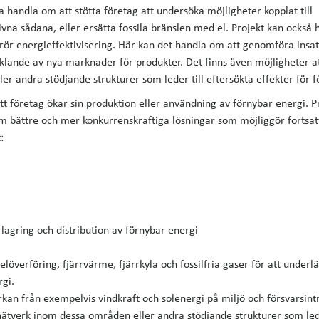
na handla om att stötta företag att undersöka möjligheter kopplat till
ivna sådana, eller ersätta fossila bränslen med el. Projekt kan också 
rör energieffektivisering. Här kan det handla om att genomföra insa
lande av nya marknader för produkter. Det finns även möjligheter a
r andra stödjande strukturer som leder till eftersökta effekter för f
l att företag ökar sin produktion eller användning av förnybar energi. P
am bättre och mer konkurrenskraftiga lösningar som möjliggör fortsat
t:
 lagring och distribution av förnybar energi
elöverföring, fjärrvärme, fjärrkyla och fossilfria gaser för att underlä
rgi.
kan från exempelvis vindkraft och solenergi på miljö och försvarsint
nätverk inom dessa områden eller andra stödjande strukturer som lede