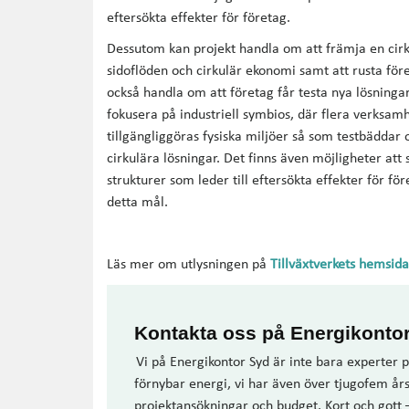
eftersökta effekter för företag.
Dessutom kan projekt handla om att främja en cirk
sidoflöden och cirkulär ekonomi samt att rusta före
också handla om att företag får testa nya lösninga
fokusera på industriell symbios, där flera verksam
tillgängliggöras fysiska miljöer så som testbäddar 
cirkulära lösningar. Det finns även möjligheter at
strukturer som leder till eftersökta effekter för fö
detta mål.
Läs mer om utlysningen på
Tillväxtverkets hemsida
Kontakta oss på Energikonto
Vi på Energikontor Syd är inte bara experter p
förnybar energi, vi har även över tjugofem år
projektansökningar och budget. Kort och gott 