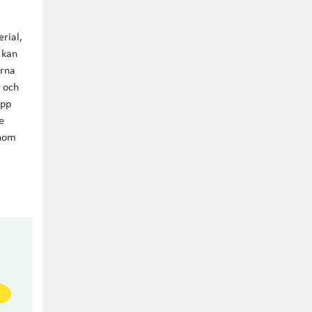
rial,
 kan
ärna
i och
upp
e
inom