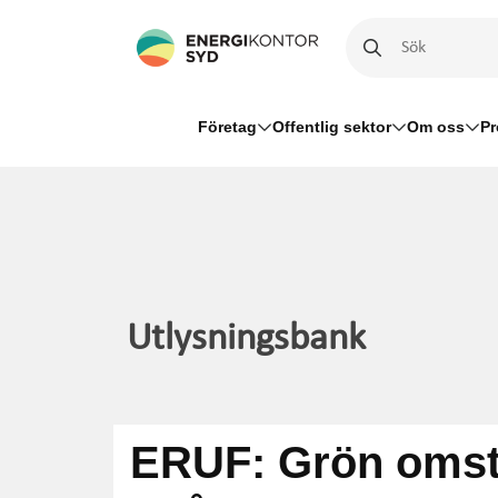
22 artiklar hittades
Företag
Offentlig sektor
Om oss
Pr
Utlysningsbank
ERUF: Grön omstäl