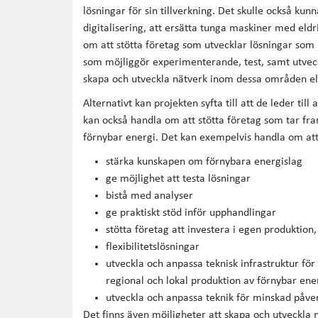
lösningar för sin tillverkning. Det skulle också kun
digitalisering, att ersätta tunga maskiner med eldr
om att stötta företag som utvecklar lösningar som 
som möjliggör experimenterande, test, samt utveck
skapa och utveckla nätverk inom dessa områden elle
Alternativt kan projekten syfta till att de leder til
kan också handla om att stötta företag som tar fr
förnybar energi. Det kan exempelvis handla om at
stärka kunskapen om förnybara energislag
ge möjlighet att testa lösningar
bistå med analyser
ge praktiskt stöd inför upphandlingar
stötta företag att investera i egen produktion,
flexibilitetslösningar
utveckla och anpassa teknisk infrastruktur för 
regional och lokal produktion av förnybar ene
utveckla och anpassa teknik för minskad påver
Det finns även möjligheter att skapa och utveckla 