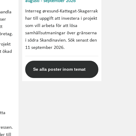
augusti - september 2026
Interreg øresund-Kattegat-Skagerrak
handla
har till uppgift att investera i projekt
tser
som vill arbeta för att lösa
tt
samhällsutmaningar över gränserna
öretag.
i södra Skandinavien. Sök senast den
rojekt
11 september 2026.
t ökad
Se alla poster inom temat
tta
ressen.
r till