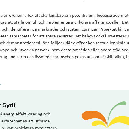
ulär ekonomi. Tex att öka kunskap om potentialen i biobaserade mate
tag att ställa om till och implementera cirkulära affärsmodeller. Det
r och identifiera nya marknader och systemlösningar. Projektet får g
heter samarbetar för att spara resurser. Det behövs också investeras 
och demonstrationsmiljöer. Miljöer där aktörer kan testa eller skala 
t skapa och utveckla nätverk inom dessa områden eller andra stödjand
retag. Industrin och livsmedelsbranschen pekas ut som särskilt viktig 
.
r Syd!
å energieffektivisering och
s erfarenhet av att utforma
– vi kan projektera med extern