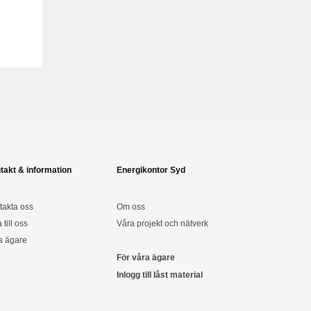
takt & information
Energikontor Syd
takta oss
Om oss
a till oss
Våra projekt och nätverk
a ägare
För våra ägare
Inlogg till låst material