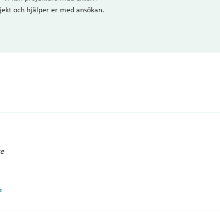
jekt och hjälper er med ansökan.
re
e