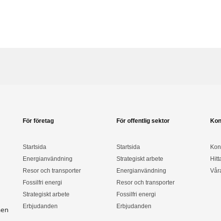
För företag
För offentlig sektor
Kon
Startsida
Startsida
Kon
Energianvändning
Strategiskt arbete
Hitt
Resor och transporter
Energianvändning
Vår
Fossilfri energi
Resor och transporter
Strategiskt arbete
Fossilfri energi
Erbjudanden
Erbjudanden
nen