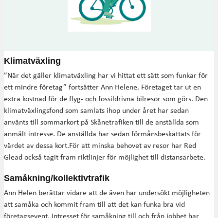
Klimatväxling
”När det gäller klimatväxling har vi hittat ett sätt som funkar för
ett mindre företag” fortsätter Ann Helene. Företaget tar ut en
extra kostnad för de flyg- och fossildrivna bilresor som görs. Den
klimatväxlingsfond som samlats ihop under året har sedan
använts till sommarkort på Skånetrafiken till de anställda som
anmält intresse. De anställda har sedan förmånsbeskattats för
värdet av dessa kort.För att minska behovet av resor har Red
Glead också tagit fram riktlinjer för möjlighet till distansarbete.
Samåkning/kollektivtrafik
Ann Helen berättar vidare att de även har undersökt möjligheten
att samåka och kommit fram till att det kan funka bra vid
företagsevent. Intresset för samåkning till och från jobbet har