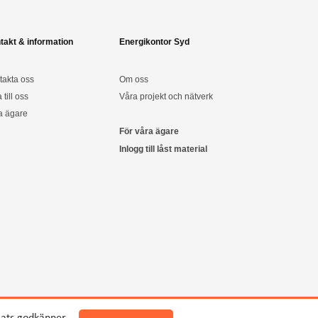
takt & information
Energikontor Syd
takta oss
Om oss
a till oss
Våra projekt och nätverk
a ägare
För våra ägare
Inlogg till låst material