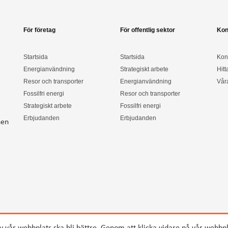
För företag
För offentlig sektor
Kon
Startsida
Startsida
Kon
Energianvändning
Strategiskt arbete
Hitt
Resor och transporter
Energianvändning
Vår
Fossilfri energi
Resor och transporter
Strategiskt arbete
Fossilfri energi
Erbjudanden
Erbjudanden
nen