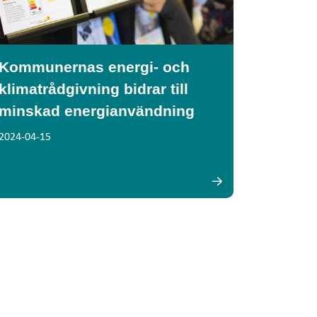
Kommunernas energi- och
klimatrådgivning bidrar till
minskad energianvändning
2024-04-15